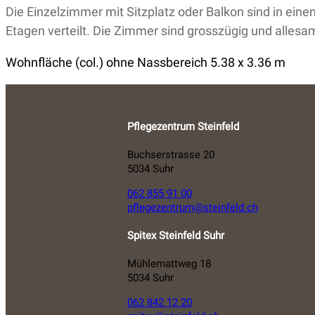
Die Einzelzimmer mit Sitzplatz oder Balkon sind in ei
Etagen verteilt. Die Zimmer sind grosszügig und allesa
Wohnfläche (col.) ohne Nassbereich 5.38 x 3.36 m
Pflegezentrum Steinfeld
Buchserstrasse 20
5034 Suhr
062 855 91 00
pflegezentrum@steinfeld.ch
Spitex Steinfeld Suhr
Mühlemattweg 18
5034 Suhr
062 842 12 20